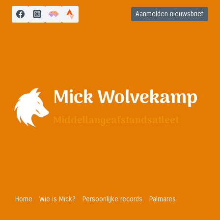
Doorgaan
Aanmelden nieuwsbrief
naar
inhoud
Mick Wolvekamp
Middellangeafstandsatleet
Home
Wie is Mick?
Persoonlijke records
Palmares