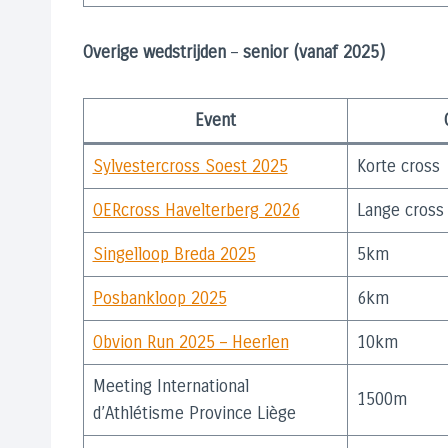
Overige wedstrijden
–
senior (vanaf 2025)
Event
Sylvestercross Soest 2025
Korte cross
OERcross Havelterberg 2026
Lange cross
Singelloop Breda 2025
5km
Posbankloop 2025
6km
Obvion Run 2025 – Heerlen
10km
Meeting International
1500m
d’Athlétisme Province Liège