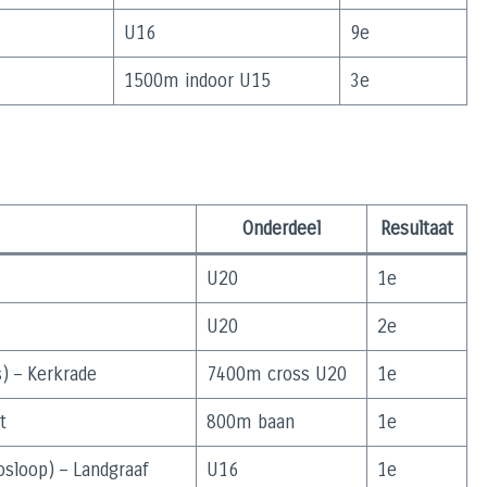
U16
9e
1500m indoor U15
3e
Onderdeel
Resultaat
U20
1e
U20
2e
) – Kerkrade
7400m cross U20
1e
t
800m baan
1e
sloop) – Landgraaf
U16
1e