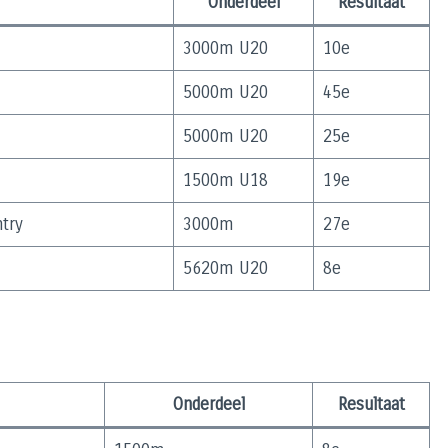
Onderdeel
Resultaat
3000m U20
10e
5000m U20
45e
5000m U20
25e
1500m U18
19e
try
3000m
27e
5620m U20
8e
Onderdeel
Resultaat