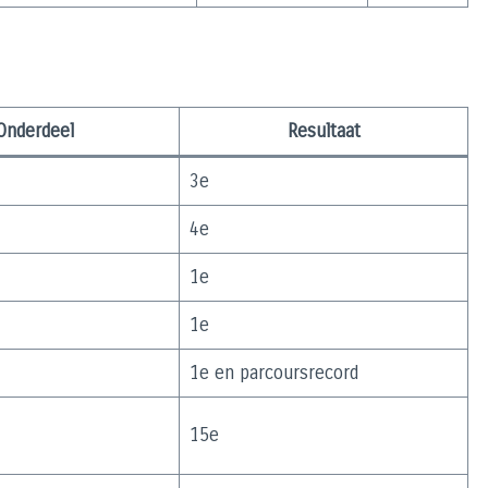
Onderdeel
Resultaat
3e
4e
1e
1e
1e en parcoursrecord
15e