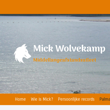
Doorgaan
naar
inhoud
Mick Wolvekamp
Middellangeafstandsatleet
Home
Wie is Mick?
Persoonlijke records
Palma