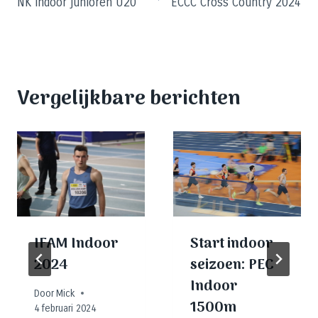
NK indoor junioren U20
ECCC Cross Country 2024
navigatie
Vergelijkbare berichten
IFAM Indoor
Start indoor
2024
seizoen: PEC
Indoor
Door
Mick
1500m
4 februari 2024