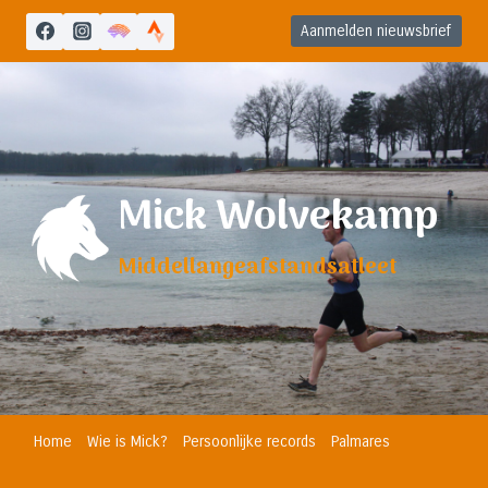
Doorgaan
Aanmelden nieuwsbrief
naar
inhoud
Mick Wolvekamp
Middellangeafstandsatleet
Home
Wie is Mick?
Persoonlijke records
Palmares