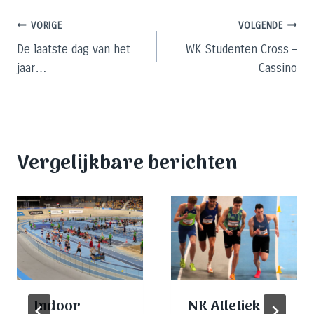
Bericht
VORIGE
VOLGENDE
De laatste dag van het
WK Studenten Cross –
navigatie
jaar…
Cassino
Vergelijkbare berichten
Indoor
NK Atletiek