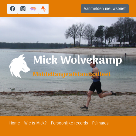
Doorgaan
Aanmelden nieuwsbrief
naar
inhoud
Mick Wolvekamp
Middellangeafstandsatleet
Home
Wie is Mick?
Persoonlijke records
Palmares