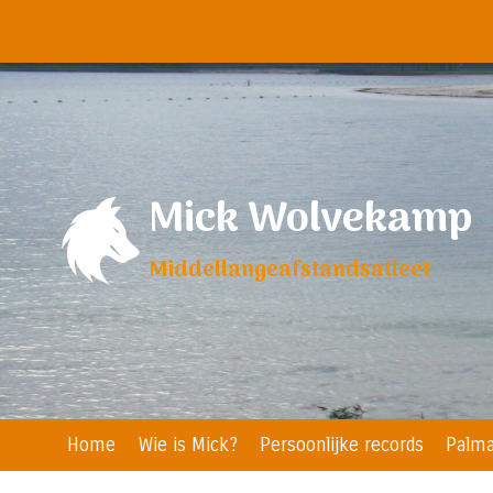
Doorgaan
naar
inhoud
Mick Wolvekamp
Middellangeafstandsatleet
Home
Wie is Mick?
Persoonlijke records
Palma