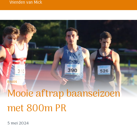
Vrienden van Mick
BAAN
Mooie aftrap baanseizoen
met 800m PR
5 mei 2024