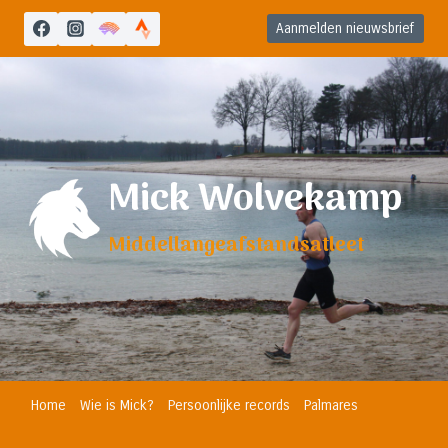
Doorgaan
Aanmelden nieuwsbrief
naar
inhoud
Mick Wolvekamp
Middellangeafstandsatleet
Home
Wie is Mick?
Persoonlijke records
Palmares