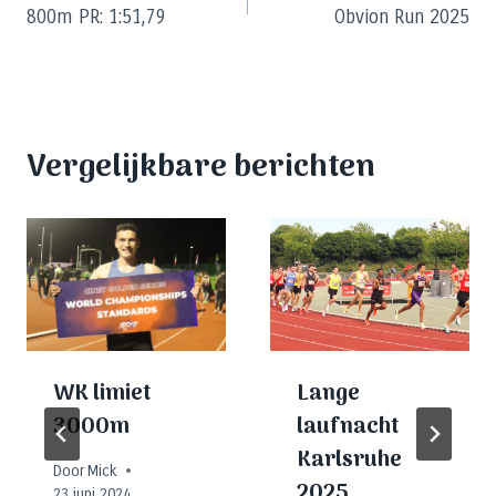
800m PR: 1:51,79
Obvion Run 2025
navigatie
Vergelijkbare berichten
WK limiet
Lange
3000m
laufnacht
Karlsruhe
Door
Mick
2025
23 juni 2024