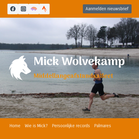
Doorgaan
Aanmelden nieuwsbrief
naar
inhoud
Mick Wolvekamp
Middellangeafstandsatleet
Home
Wie is Mick?
Persoonlijke records
Palmares