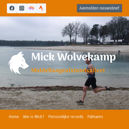
Doorgaan
Aanmelden nieuwsbrief
naar
inhoud
Mick Wolvekamp
Middellangeafstandsatleet
Home
Wie is Mick?
Persoonlijke records
Palmares